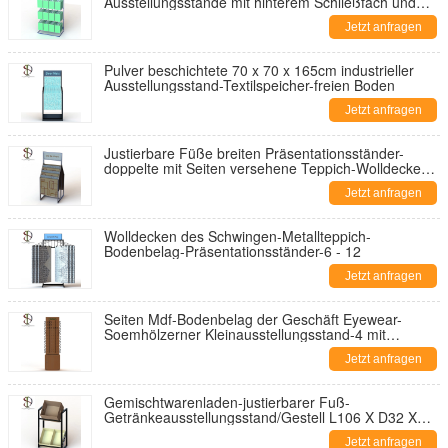
Ausstellungsstände mit hinterem Schließfach und
Spitzenlogo
Jetzt anfragen
Pulver beschichtete 70 x 70 x 165cm industrieller
Ausstellungsstand-Textilspeicher-freien Boden
Jetzt anfragen
Justierbare Füße breiten Präsentationsständer-
doppelte mit Seiten versehene Teppich-Wolldecken-
Tür Mats Retail aus
Jetzt anfragen
Wolldecken des Schwingen-Metallteppich-
Bodenbelag-Präsentationsständer-6 - 12
Jetzt anfragen
Seiten Mdf-Bodenbelag der Geschäft Eyewear-
Soemhölzerner Kleinausstellungsstand-4 mit
drehender Basis
Jetzt anfragen
Gemischtwarenladen-justierbarer Fuß-
Getränkeausstellungsstand/Gestell L106 X D32 X
H85cm
Jetzt anfragen