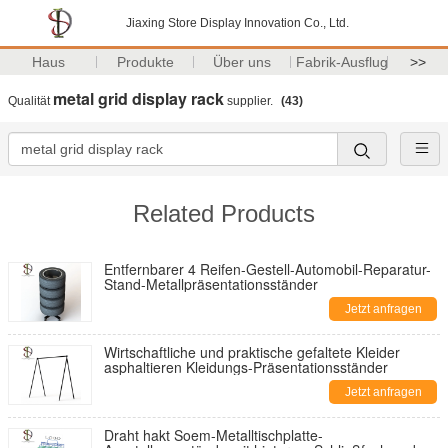
Jiaxing Store Display Innovation Co., Ltd.
Haus
Produkte
Über uns
Fabrik-Ausflug
>>
metal grid display rack
Qualität
supplier.
(43)
Related Products
Entfernbarer 4 Reifen-Gestell-Automobil-Reparatur-
Stand-Metallpräsentationsständer
Jetzt anfragen
Wirtschaftliche und praktische gefaltete Kleider
asphaltieren Kleidungs-Präsentationsständer
Jetzt anfragen
Draht hakt Soem-Metalltischplatte-