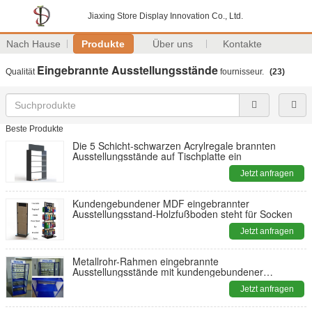
Jiaxing Store Display Innovation Co., Ltd.
Nach Hause
Produkte
Über uns
Kontakte
Eingebrannte Ausstellungsstände
Qualität
fournisseur.
(23)
Beste Produkte
Die 5 Schicht-schwarzen Acrylregale brannten
Ausstellungsstände auf Tischplatte ein
Jetzt anfragen
Kundengebundener MDF eingebrannter
Ausstellungsstand-Holzfußboden steht für Socken
Jetzt anfragen
Metallrohr-Rahmen eingebrannte
Ausstellungsstände mit kundengebundener
grafischer Zeichen-Vielseitigkeit
Jetzt anfragen