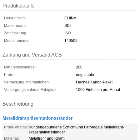
Produktdetails
Herkunftsort:
CHINA
Markenname:
SDI
Zertifizierung:
ISO
Modellnummer:
140509
Zahlung und Versand AGB
Min Bestellmenge:
200
Preis:
negotiable
Verpackung Informationen:
Flaches Karton-Paket
Versorgungsmaterial-Fähigkeit:
1000 Einheiten pro Monat
Beschreibung
Metalldrahtpräsentationsständer
Produktname::
Kundengebundene Schicht-und Farbregale Metalldraht-
Präsentationsständer
Material::
Metallrohr und -draht