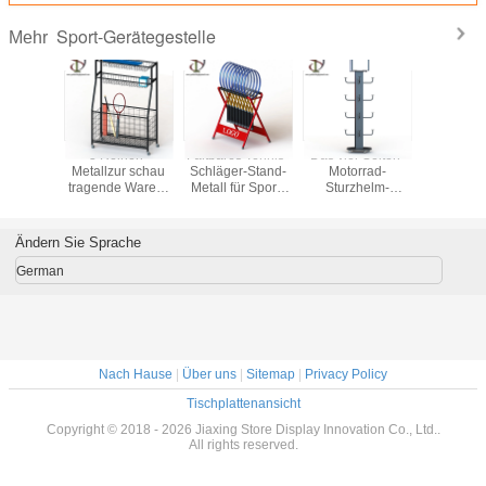
Sport-Gerätegestelle
Mehr
at And
3 Reihen-
Faltbares Tennis-
Das vier Seiten-
Tennis sc
Roller
Metallzur schau
Schläger-Stand-
Motorrad-
Stand-S
age-
tragende Waren-
Metall für Sport-
Sturzhelm-
Ausrüst
allen-
Speicher-Gestell
Waren
Präsentationsständer
Gesch
tell, das
im Garagen-
mit Metall hakt 16
r Wand
Speicher-Stand
Schutzhelm-
Ändern Sie Sprache
gt steht
Ausstellungsstand
German
Nach Hause
|
Über uns
|
Sitemap
|
Privacy Policy
Tischplattenansicht
Copyright © 2018 - 2026 Jiaxing Store Display Innovation Co., Ltd..
All rights reserved.