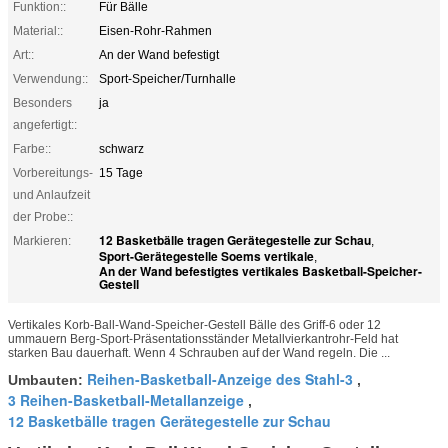
Funktion::
Für Bälle
Material::
Eisen-Rohr-Rahmen
Art::
An der Wand befestigt
Verwendung::
Sport-Speicher/Turnhalle
Besonders
ja
angefertigt::
Farbe::
schwarz
Vorbereitungs-
15 Tage
und Anlaufzeit
der Probe::
12 Basketbälle tragen Gerätegestelle zur Schau
Markieren:
,
Sport-Gerätegestelle Soems vertikale
,
An der Wand befestigtes vertikales Basketball-Speicher-
Gestell
Vertikales Korb-Ball-Wand-Speicher-Gestell Bälle des Griff-6 oder 12
ummauern Berg-Sport-Präsentationsständer Metallvierkantrohr-Feld hat
starken Bau dauerhaft. Wenn 4 Schrauben auf der Wand regeln. Die ...
Reihen-Basketball-Anzeige des Stahl-3
Umbauten:
,
3 Reihen-Basketball-Metallanzeige
,
12 Basketbälle tragen Gerätegestelle zur Schau